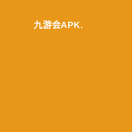
九游会APK
.