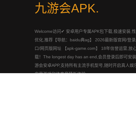
九游会APK
.
Welcome访问✔ 安卓用户专属APK包下载,极速安装,
优化,推荐【导航：baidu典ag】 2026最新版官网/登录
口/网页版网址 【apk-game.com】 18年信誉运营,放
载！The longest day has an end,会员登录后即可安
游会安卓APP,支持所有主流手机型号,随时开启真人娱
电竞游戏和体育竞猜新体验。
社交平台