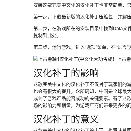
安装这款完美中文化的汉化补丁也非常简单，
第一步，下载最新版的汉化补丁压缩包，并解
第二步，在游戏所在的安装目录中找到Data文件
复制到此处。
第三步，运行游戏，进入“选项”菜单，在“语言
汉化补丁的影响
这款完美中文化的汉化补丁不仅对于玩家们的
也会有很大的提升。众所周知，中国是全球最
成为了游戏产品能否成功的关键要素。有了这
场的影响力和销量，为游戏厂商们带来更多的
汉化补丁的意义
这款完美中文化的汉化补丁的出现，也意味着