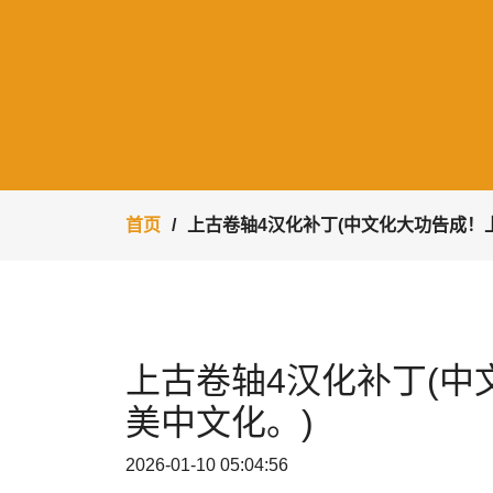
首页
上古卷轴4汉化补丁(中文化大功告成！
上古卷轴4汉化补丁(中
美中文化。)
2026-01-10 05:04:56